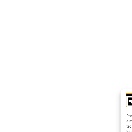
Par
alm
tec
ide