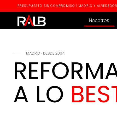
PRESUPUESTO SIN COMPROMISO | MADRID Y ALREDEDO
Nosotros
MADRID · DESDE 2004
REFORM
A LO
BES