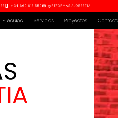
RES
+ 34 660 613 559
@REFORMAS.ALOBESTIA
El equipo
Servicios
Proyectos
Contact
AS
TIA