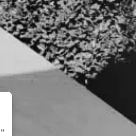
a
las