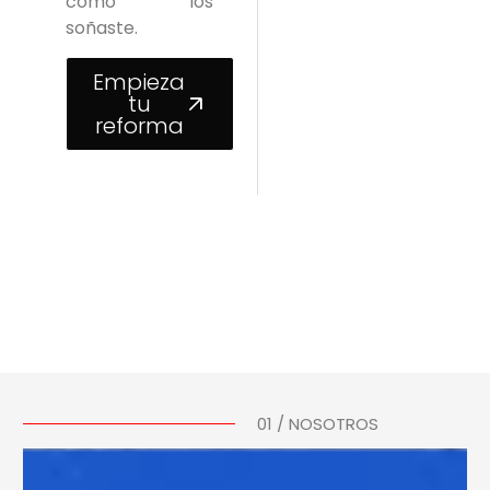
como los
soñaste.
Empieza
tu
reforma
01 / NOSOTROS