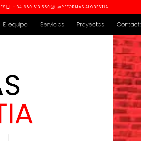
RES
+ 34 660 613 559
@REFORMAS.ALOBESTIA
El equipo
Servicios
Proyectos
Contact
AS
TIA