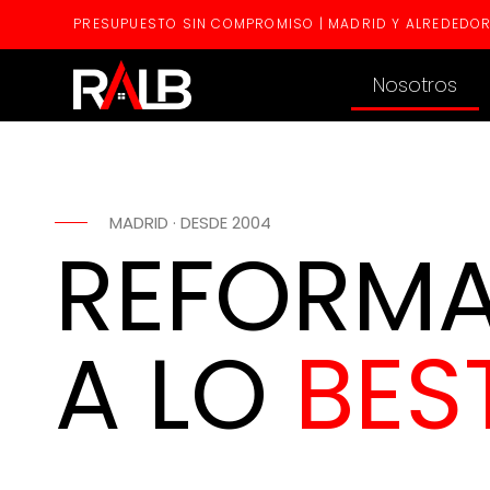
PRESUPUESTO SIN COMPROMISO | MADRID Y ALREDEDO
Nosotros
MADRID · DESDE 2004
REFORM
A LO
BES