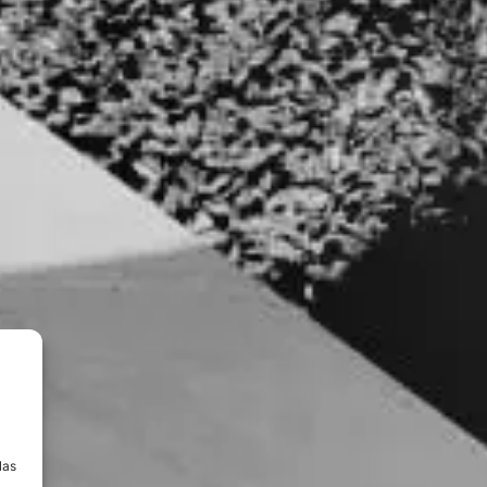
a
las