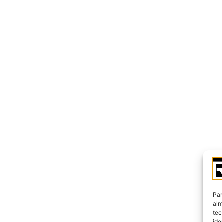
Par
alm
tec
ide